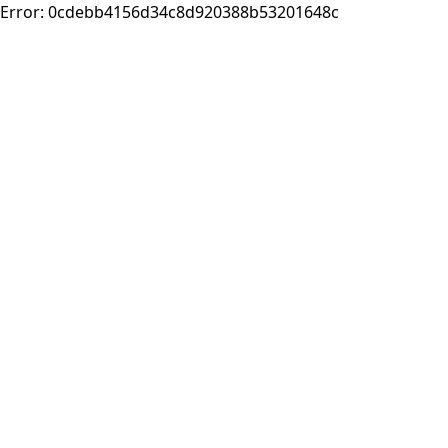
Error:
0cdebb4156d34c8d920388b53201648c